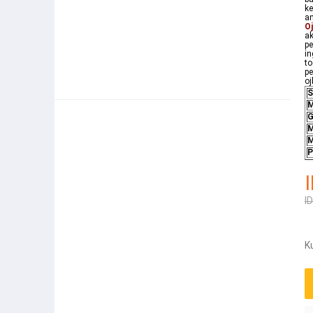
k
an
O
ak
pe
in
to
pe
o
S
G
M
M
P
I
K