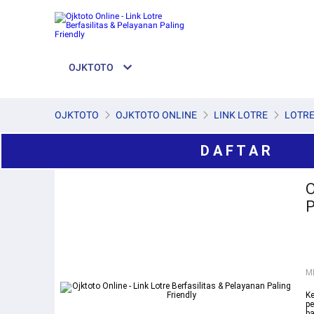
OJKTOTO
OJKTOTO
OJKTOTO ONLINE
LINK LOTRE
LOTRE
D A F T A R
O
P
M
K
p
ba