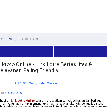
 ONLINE
LOTRE TOTO
jktoto Online - Link Lotre Berfasilitas &
elayanan Paling Friendly
10.875.931 Orang Sudah Maxwin
EREK
:
OJKTOTO
ehadiran
Link Lotre Online
selalu mendapatkan banyak perhatian dari berbagai
emain yang hadir untuk memenangkan game tebak angka. Kita semua juga tahu
hwa tidak semua tempat bermain memiliki fasilitas dan pelayanan yang paling r