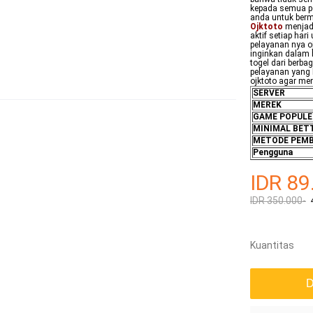
kepada semua p
anda untuk berm
Ojktoto
menjadi 
aktif setiap har
pelayanan nya o
inginkan dalam 
togel dari berba
pelayanan yang 
ojktoto agar m
SERVER
MEREK
GAME POPULE
MINIMAL BET
METODE PEM
Pengguna
IDR 89
IDR 350.000-
Kuantitas