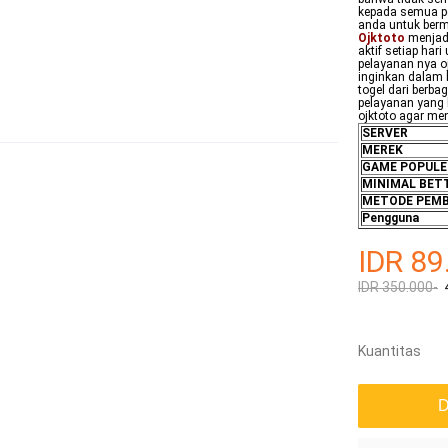
kepada semua p
anda untuk berm
Ojktoto
menjadi 
aktif setiap har
pelayanan nya o
inginkan dalam 
togel dari berba
pelayanan yang 
ojktoto agar m
SERVER
MEREK
GAME POPULE
MINIMAL BET
METODE PEM
Pengguna
IDR 89
IDR 350.000-
Kuantitas