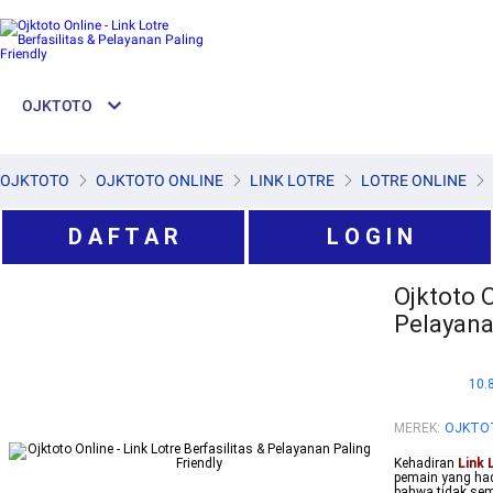
OJKTOTO
OJKTOTO
OJKTOTO ONLINE
LINK LOTRE
LOTRE ONLINE
D A F T A R
L O G I N
Ojktoto O
Pelayana
10.
MEREK
:
OJKTO
Kehadiran
Link 
pemain yang ha
bahwa tidak sem