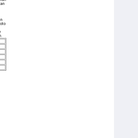
kan
g
an
toto
e
n.