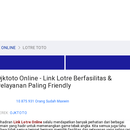
 ONLINE
LOTRE TOTO
jktoto Online - Link Lotre Berfasilitas &
elayanan Paling Friendly
10.875.931 Orang Sudah Maxwin
EREK
:
OJKTOTO
ehadiran
Link Lotre Online
selalu mendapatkan banyak perhatian dari berbagai
emain yang hadir untuk memenangkan game tebak angka. Kita semua juga tahu
hwa tidak semua tempat bermain memiliki fasilitas dan pelayanan yang paling r