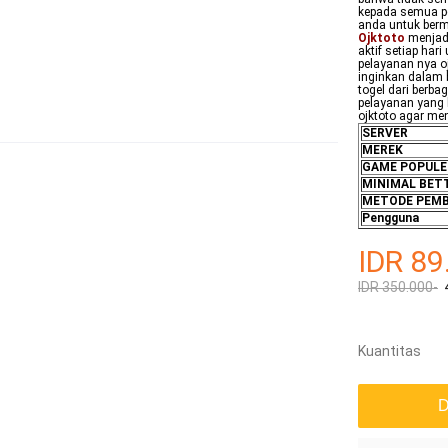
kepada semua p
anda untuk berm
Ojktoto
menjadi 
aktif setiap har
pelayanan nya o
inginkan dalam 
togel dari berba
pelayanan yang 
ojktoto agar m
SERVER
MEREK
GAME POPULE
MINIMAL BET
METODE PEM
Pengguna
IDR 89
IDR 350.000-
Kuantitas